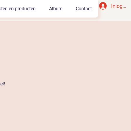
Inlogge
sten en producten
Album
Contact
el!