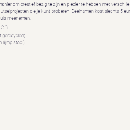
nier om creatief bezig te zijn en plezier te hebben met verschillen
utselprojecten die je kunt proberen. Deelnamen kost slechts 5 euro. 
huis meenemen. 
len
of gerecycled)
n lijmpistool)