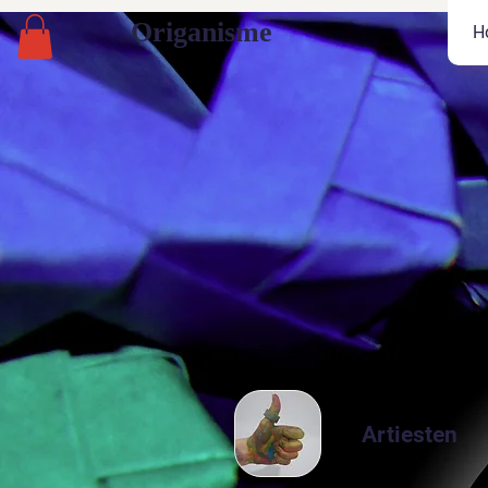
Origanisme
H
Artiesten