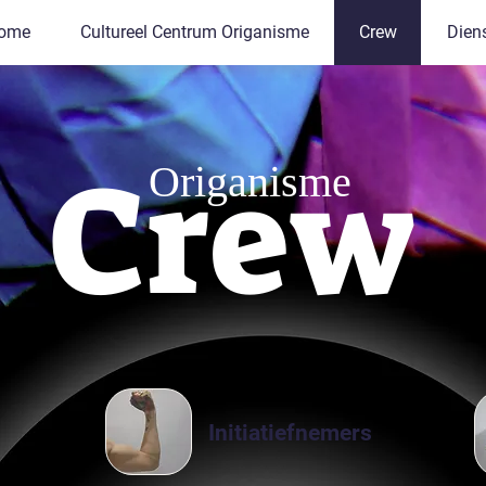
ome
Cultureel Centrum Origanisme
Crew
Dien
Crew
Origanisme
Initiatiefnemers