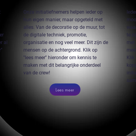
t
Onze initiatiefnemers helpen ieder op
Iede
,
hun eigen manier, maar opgeteld met
mooi
alles. Van de decoratie op de muur, tot
waar
er
de digitale techniek, promotie,
te z
r al
organisatie en nog veel meer. Dit zijn de
met 
''
mensen op de achtergrond. Klik op
meer
''lees meer'' hieronder om kennis te
Klik
maken met dit belangrijke onderdeel
kopp
van de crew!
init
sam
Lees meer