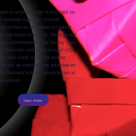
reen is anders en dat is nou juist zo
. Iedereen kan voor zichzelf
de vinden en een reden om bezig
ijn met kunst of cultuur. Wil je graag
ons samenwerken, klik dan op ''lees
'' hieronder voor onze contact info.
 op ''lees meer'' onder de andere
en om de verhalen van artiesten en
iatiefnemers te lezen waarmee we al
enwerken.
Lees meer