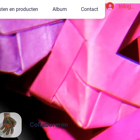
Inlogge
sten en producten
Album
Contact
Collaboreren