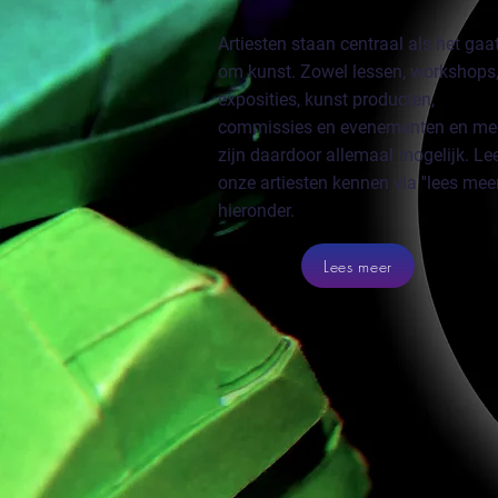
Artiesten staan centraal als het gaa
om kunst. Zowel lessen, workshops
exposities, kunst producten,
commissies en evenementen en me
zijn daardoor allemaal mogelijk. Lee
onze artiesten kennen via ''lees meer
hieronder.
Lees meer