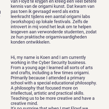
van Floyd te krijgen en kreeg een veel betere
kennis van de origami kunst. Dat kwam van
pas toen ik gevraagd werd als extra
g
leerkracht tijdens een aantal origami labs
r
(workshops) op lokale festivals. Zelfs de
introvert in mij vond het leuk om te helpen
lesgeven aan verwonderde studenten, zodat
ze hun praktische origamivaardigheden
konden ontwikkelen.
Hi, my name is Koen and I am currently
working in the Cyber Security business.
From a young age I learned all sorts of arts
and crafts, including a few times origami.
Primarily because I attended a primary
school with a special educational philosophy.
A philosophy that focused more on
intellectual, artistic and practical skills.
Teaching us to be more creative and have a
creative mind.
It's no surprise that when I met Floyd we