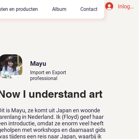
Inlogge
sten en producten
Album
Contact
Mayu
Import en Export
professional
Now I understand art
Dit is Mayu, ze komt uit Japan en woonde
jarenlang in Nederland. Ik (Floyd) geef haar
een introductie, omdat ze enorm veel heeft
geholpen met workshops en daarnaast gids
was tijdens een reis naar Japan, waarbij ik