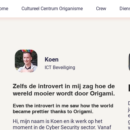
ome
Cultureel Centrum Origanisme
Crew
Dien
Koen
ICT Beveiliging
Zelfs de introvert in mij zag hoe de
wereld mooier wordt door Origami.
Even the introvert in me saw how the world
became prettier thanks to Origami.
Hi, mijn naam is Koen en ik werk op het
moment in de Cyber Security sector. Vanaf