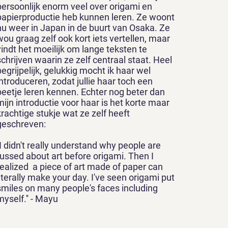
persoonlijk enorm veel over origami en
papierproductie heb kunnen leren. Ze woont
nu weer in Japan in de buurt van Osaka. Ze
wou graag zelf ook kort iets vertellen, maar
vindt het moeilijk om lange teksten te
schrijven waarin ze zelf centraal staat. Heel
begrijpelijk, gelukkig mocht ik haar wel
introduceren, zodat jullie haar toch een
beetje leren kennen. Echter nog beter dan
mijn introductie voor haar is het korte maar
krachtige stukje wat ze zelf heeft
geschreven:
''I didn't really understand why people are
fussed about art before origami. Then I
realized a piece of art made of paper can
literally make your day. I've seen origami put
smiles on many people's faces including
myself.'' - Mayu